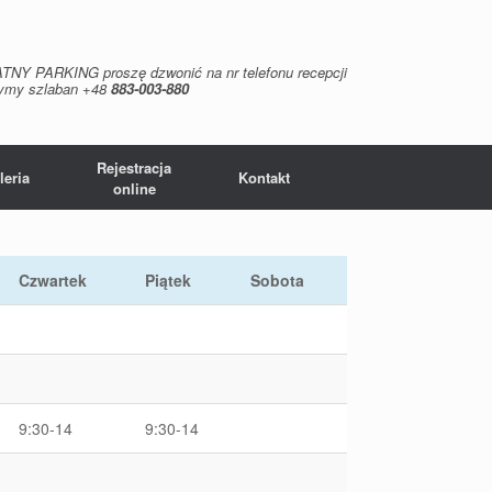
NY PARKING proszę dzwonić na nr telefonu recepcji
zymy szlaban +48
883-003-880
Rejestracja
leria
Kontakt
online
Czwartek
Piątek
Sobota
9:30-14
9:30-14